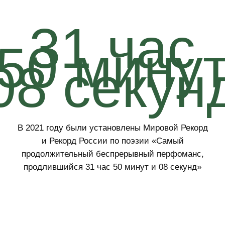
Основная деятельность Тины Бем, начиная с в 2018
года, направлена на продвижение ценности
ЧЕЛОВЕКА в Российских компаниях
и профессиональных сообществах. Проект
КАЛЕЙДОСКОП — это книги о людях, которые
помогают проявить сильные стороны
и человеческие качества сотрудников и опираться
на них в решении профессиональных задач. За 6
лет существования проекта его резидентами
стали Б Ш Сколково, Позитив Технолоджис, QIWI,
Росатом, Правительство Москвы, ТД «Аникс», СХП
«Дары Малиновки», Тайле. Рус, сообщество ПиР,
Всероссийский фестиваль СОТ и т. д.
В 2020 году в Москве вышли мюзикл «ЭНДОРФИН»,
где Тина стала автором текстов, а также спектакль
«БУДЕТ ЧТО ПОЧИТАТЬ» (МХАТ им. Горького), где
поэтесса выступила в главной роли с авторскими
стихами. В 2021 году были установлены Мировой
Рекорд и Рекорд России по поэзии «Самый
продолжительный беспрерывный перфоманс,
продлившийся 31 час 50 минут и 08 секунд». А уже
в 2022 году состоялся поэтический автопробег