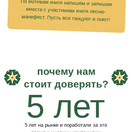
Хочешь заказать?
Хочешь подарить?
Просто напиши в телеграм
Tина
Бем
Поэт, писатель, мировой рекордсмен
и рекордсмен России по поэзии, автор
проекта Калейдоскоп