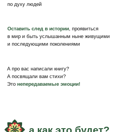
Это значимые для главного героя
люди, встреча с которыми
изменила траекторию его жизни
02
Проведем интервью. Можно
в формате «беседы на кухне»,
03
а можем и записать подкаст
По мотивам разговора с каждым
напишем трансформационную сказку
или рассказ, вдохновляющие стихи и
04
трогательную картину
Выпустим книгу.
Живую,
настоящую, вкуснопахнущую! Чтобы
хранить, как реликвию, показывать
людям и передавать из поколения в
поколение