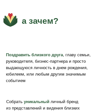
Собрать
уникальный
личный бренд
из представлений и видения близких
по духу людей
Оставить след в истории
, проявиться
в мир и быть услышанным ныне живущими
и последующими поколениями
А про вас написали книгу?
А посвящали вам стихи?
Это
непередаваемые эмоции!
а как это будет?
01
Соберем круг участников интервью.