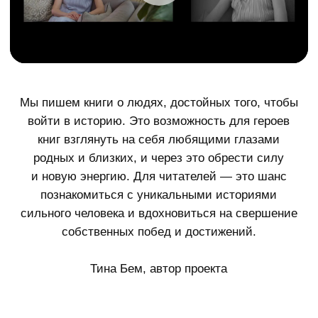
книг взглянуть на себя любящими глазами
родных и близких, и через это обрести силу
и новую энергию. Для читателей — это шанс
познакомиться с уникальными историями
сильного человека и вдохновиться на свершение
собственных побед и достижений.
Тина Бем, автор проекта
а зачем?
Поздравить близкого друга
, главу семьи,
руководителя, бизнес-партнера и просто
выдающуюся личность в днем рождения,
юбилеем, или любым другим значимым
событием