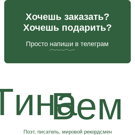
от Москвы до Байкала.
С 2023 года стартовало новое направление
деятельности — гострайтинг и наставничество
в написании книг. За год выпущено 12 книг в жанре
нон-фикшн и художественной литературы.
Так же Тина Бем за время творческой карьеры
гастролировала с поэтическими концертами,
спектаклями и перфомансами по различным
городом Мира, а именно Москва, Санкт-Петербург,
Новосибирск, Красноярск, Череповец, Кемерово,
Барнаул, Хабаровск, Комсомольск-на-Амуре,
Благовещенск, Владивосток, Сыктывкар, Берлин,
Стамбул.