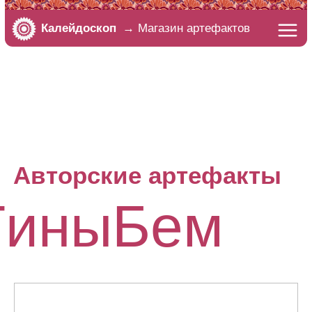
Калейдоскоп
→ Магазин артефактов
Авторские артефакты
TиныБем