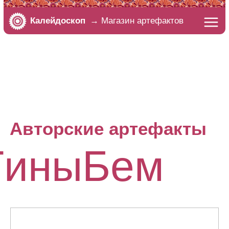
Калейдоскоп
→ Магазин артефактов
Авторские артефакты
TиныБем